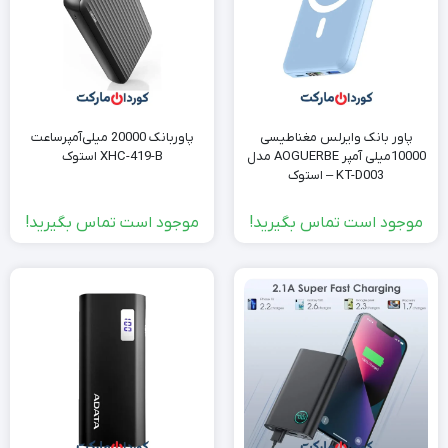
پاور بانک وایرلس مغناطیسی
پاوربانک 20000 میلی‌آمپرساعت
10000میلی آمپر AOGUERBE مدل
XHC-419-B استوک
KT-D003 – استوک
موجود است تماس بگیرید!
موجود است تماس بگیرید!