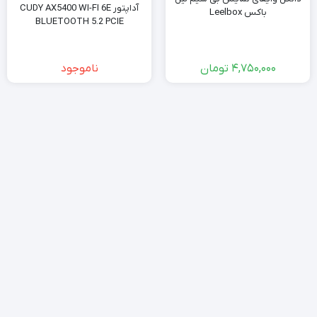
آداپتور CUDY AX5400 WI-FI 6E
باکس Leelbox
BLUETOOTH 5.2 PCIE
4,750,000
تومان
ناموجود