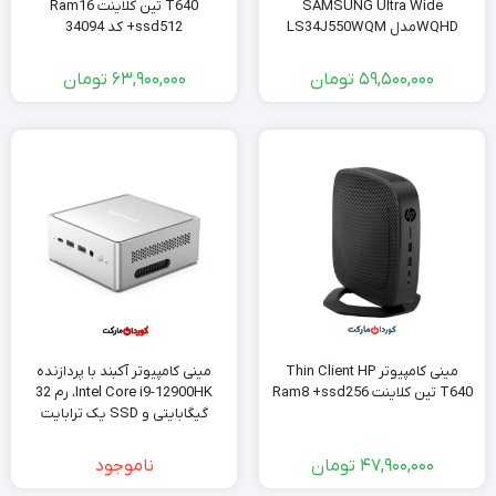
SAMSUNG Ultra Wide
T640 تین کلاینت Ram16
WQHDمدل LS34J550WQM
+ssd512 کد 34094
استوک
59,500,000
تومان
63,900,000
تومان
مینی کامپیوتر Thin Client HP
مینی کامپیوتر آکبند با پردازنده
T640 تین کلاینت Ram8 +ssd256
Intel Core i9-12900HK، رم 32
گیگابایتی و SSD یک ترابایت
مدلminisforum NAB9
47,900,000
تومان
ناموجود