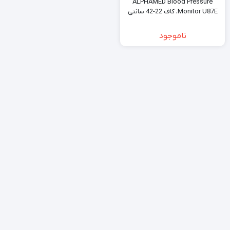
ALPHAMED Blood Pressure
Monitor U87E، کاف 22-42 سانتی
متری، صفحه نمایش بزرگ، نشانگر
ضربان قلب نامنظم (IHB)، باتری/
ناموجود
تایپ C