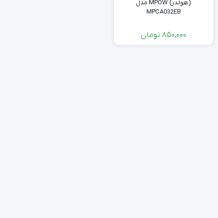
(هولدر) MPOW مدل
MPCA032EB
850,000
تومان