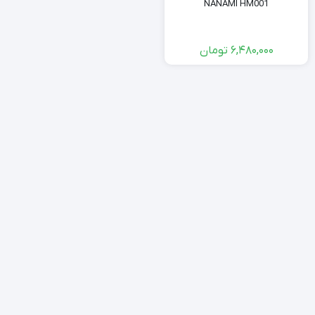
NANAMI HM001
6,480,000
تومان