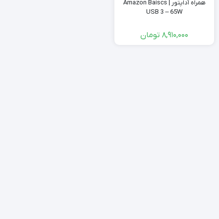
همراه آداپتور Amazon Baiscs |
USB 3 – 65W
8,910,000
تومان