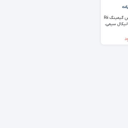
ست کیبورد و ماوس گیمینگ Rii
RK40، مکانیکال سیمی،
د