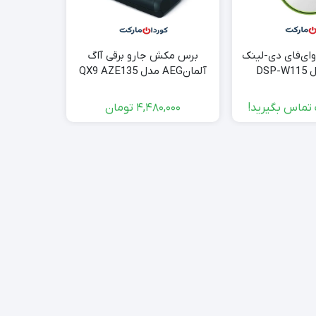
ای‌فای دی-لینک
برس مکش جارو برقی آاگ
کنترل 
D-Link مدل DSP-W115
آلمانAEG مدل QX9 AZE135
ادیمکس Edimax SP-1101W
mydl
تماس بگیرید!
4,480,000
تومان
موجود ا