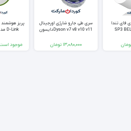
ی فای تندا
سری طی جارو شارژی اورجینال
پریز هوشمند و
Dyson v7 v8 v10 v11دایسون
همراه مخزن آب – استوک
ink
ومان
13,080,000
تومان
موجود است 