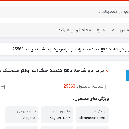
ماس با ما
حراج
مجله کردان مارکت
ز دو شاخه دفع کننده حشرات اولتراسونیک پک 4 عددی کد 25563
ایستگاه هواشناسی
باتری
پریز دو شاخه دفع کننده حشرات اولتراسونیک پک 4 عددی کد 63
شناسه محصول:
25563
ویژگی های محصول:
برند/مدل
ولتاژ ورودی
توان خروجی
Ultrasonic Pest
95 تا 250 ولت
0.3 وات
Repeller