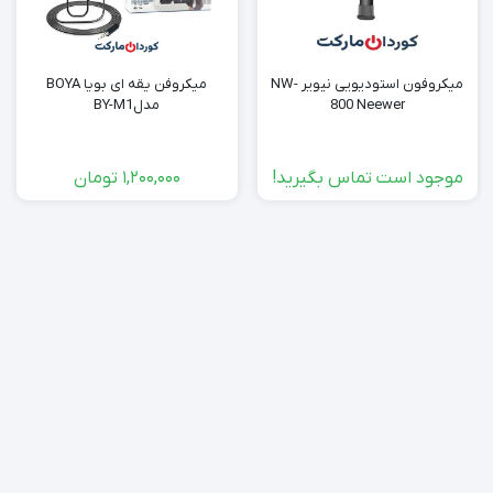
میکروفون استودیویی نیویر NW-
میکروفن یقه ای بویا BOYA
800 Neewer
مدلBY-M1
موجود است تماس بگیرید!
1,200,000
تومان