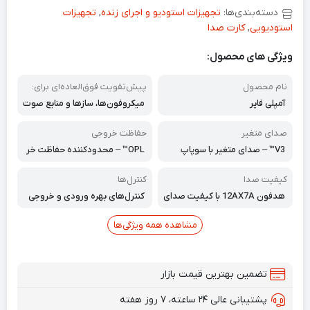
دسته‌بندی‌ها:
تجهیزات استودیو و اجرای زنده
,
تجهیزات
استودیویی
,
کارت صدا
ویژگی های محصول:
نام محصول
پیش‌تقویت فوق‌العاده‌ای برای:
آمپلی فایر
میکروفون‌ها، سازها و منابع صوت
ی با سطح صدای بالا فراهم می‌کند
صدای متغیر
حفاظت خروجی
V3™ – صدای متغیر با سوپاپ
OPL™ – محدودکننده حفاظت خر
وجی
کیفیت صدا
کنترل‌ها
هدفون 12AX7A با کیفیت صدای
کنترل‌های بهره ورودی و خروجی
70 دسی‌بل، صدایی صاف، گرم و غ
متغیر
نی را ارائه می‌دهد.
مشاهده همه ویژگی‌ها
تضمین بهترین قیمت بازار
پشتیبانی عالی ۲۴ ساعته، ۷ روز هفته