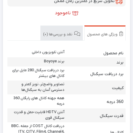
تحویل سریع در کمترین زمان ممکن
ناموجود
ویژگی های محصول
نقد و بررسی‌ها (0)
آنتن تلویزیون داخلی
نام محصول
برند Boyoye
برند
برد دریافت سیگنال 280 مایل برای
برد دریافت سیگنال
کانال های بیشتر
تصاویر واضح‌تر، نویز کمتر و
کیفیت
دسترسی آسان به سیگنال‌ها
همه جهته کانال های رایگان 360
360 درجه
درجه
آنتن HDTV قابلیت حمل و قدرت
قدرت سیگنال
سیگنال قوی
دریافت کانال COST از جمله BBC،
ITV، CITV، Film4، Channel4،
کانال ها