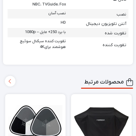
NBC، TVGuide، Fox
نصب آسان
نصب
HD
آنتن تلویزیون دیجیتال
با برد 250+ مایل – 1080p
تقویت شده
تقویت کننده سیگنال سوئیچ
تقویت کننده
هوشمند برای4K
محصولات مرتبط