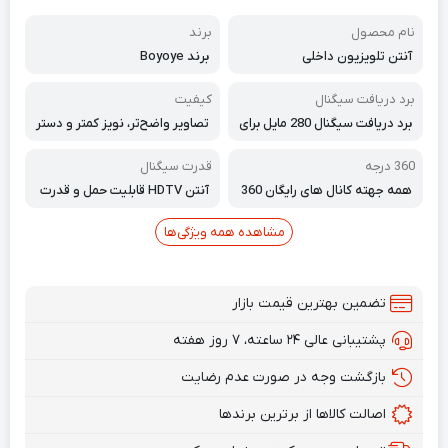
نام محصول
برند
آنتن تلویزیون داخلی
برند Boyoye
برد دریافت سیگنال
کیفیت
برد دریافت سیگنال 280 مایل برای
تصاویر واضح‌تر، نویز کمتر و دستر
کانال های بیشتر
سی آسان به سیگنال‌ها
360 درجه
قدرت سیگنال
همه جهته کانال های رایگان 360
آنتن HDTV قابلیت حمل و قدرت
درجه
سیگنال قوی
مشاهده همه ویژگی‌ها
تضمین بهترین قیمت بازار
پشتیبانی عالی ۲۴ ساعته، ۷ روز هفته
بازگشت وجه در صورت عدم رضایت
اصالت کالاها از برترین برندها