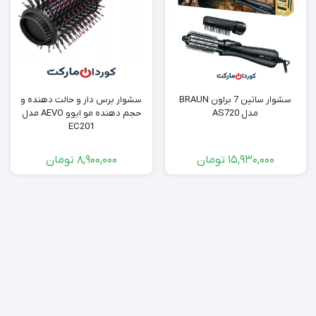
سشوار ساتین 7 براون BRAUN
سشوار برس دار و حالت دهنده و
مدل AS720
حجم دهنده مو ایوو AEVO مدل
EC201
15,930,000
تومان
8,900,000
تومان