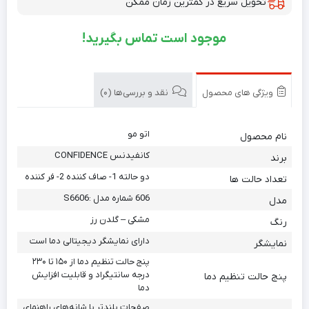
تحویل سریع در کمترین زمان ممکن
موجود است تماس بگیرید!
ویژگی های محصول
نقد و بررسی‌ها (0)
اتو مو
نام محصول
کانفیدنس CONFIDENCE
برند
دو حالته 1- صاف کننده 2- فر کننده
تعداد حالت ها
606 شماره مدل :S6606
مدل
مشکی – گلدن رز
رنگ
دارای نمایشگر دیجیتالی دما است
نمایشگر
پنج حالت تنظیم دما از ۱۵۰ تا ۲۳۰
درجه سانتیگراد و قابلیت افزایش
پنج حالت تنظیم دما
دما
صفحات بلندتر با شانه‌های راهنمای