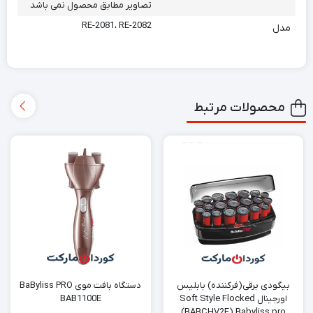
تصاویر مطابق محصول نمی باشد
RE-2081، RE-2082
مدل
محصولات مرتبط
بیگودی برقی(فرکننده) بابلیس
دستگاه بافت موی BaByliss PRO
اورجینال Soft Style Flocked
BAB1100E
(BABCHV2E) Babyliss pro