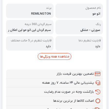
نام محصول
برند
اتو مو
REMILNGTON
رنگ
سیم گردان 360 درجه
صورتی – مشکی
سیم گردان این اتو مو این امکان ر
ا دارد تا ۳۶۰ درجه به دور خود بچر
خد و دچار پیچ خوردگی، پارگی و یا
قابلیت تنظیم دما
قابلیت تنظیم در 5 حالت مختلف
اتصالی نشود
دارد
دارد
مشاهده همه ویژگی‌ها
تضمین بهترین قیمت بازار
پشتیبانی عالی ۲۴ ساعته، ۷ روز هفته
بازگشت وجه در صورت عدم رضایت
اصالت کالاها از برترین برندها