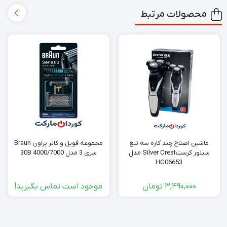
محصولات مرتبط
ماشین اصلاح چند کاره سه تیغ
مجموعه فویل و کاتر براون Braun
سیلور کرستSilver Crest مدل
سری 3 مدل 30B 4000/7000
HG06653
3,490,000
تومان
موجود است تماس بگیرید!