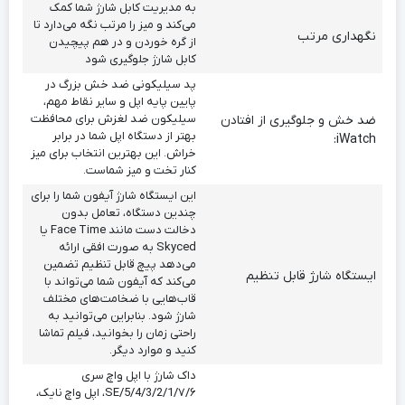
به مدیریت کابل شارژ شما کمک
می‌کند و میز را مرتب نگه می‌دارد تا
نگهداری مرتب
از گره خوردن و در هم پیچیدن
کابل شارژ جلوگیری شود
پد سیلیکونی ضد خش بزرگ در
پایین پایه اپل و سایر نقاط مهم،
سیلیکون ضد لغزش برای محافظت
ضد خش و جلوگیری از افتادن
بهتر از دستگاه اپل شما در برابر
iWatch:
خراش. این بهترین انتخاب برای میز
کنار تخت و میز شماست.
این ایستگاه شارژ آیفون شما را برای
چندین دستگاه، تعامل بدون
دخالت دست مانند Face Time یا
Skyced به صورت افقی ارائه
می‌دهد پیچ قابل تنظیم تضمین
ایستگاه شارژ قابل تنظیم
می‌کند که آیفون شما می‌تواند با
قاب‌هایی با ضخامت‌های مختلف
شارژ شود. بنابراین می‌توانید به
راحتی زمان را بخوانید، فیلم تماشا
کنید و موارد دیگر.
داک شارژ با اپل واچ سری
۷/۶/SE/5/4/3/2/1، اپل واچ نایک،