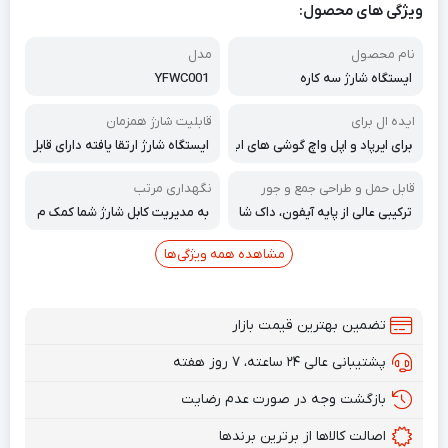
ویژگی های محصول:
نام محصول
مدل
ایستگاه شارژ سه کاره
YFWC001
ایده ال برای
قابلیت شارژ همزمان
برای ایرپاد و اپل واچ گوشی های اپ
ایستگاه شارژ ارتقا یافته دارای قابل
ل
یت شارژ همزمان چند دستکاه اس
ت
قابل حمل و طراحی جمع و جور
نگهداری مرتب
ترکیبی عالی از پایه آیفون، داک شا
به مدیریت کابل شارژ شما کمک م
رژ اپل واچ و ایستگاه شارژ ایرپاد.
ی‌کند و میز را مرتب نگه می‌دارد تا
طراحی قابل حمل.
از گره خوردن و در هم پیچیدن کا
مشاهده همه ویژگی‌ها
بل شارژ جلوگیری شود
تضمین بهترین قیمت بازار
پشتیبانی عالی ۲۴ ساعته، ۷ روز هفته
بازگشت وجه در صورت عدم رضایت
اصالت کالاها از برترین برندها