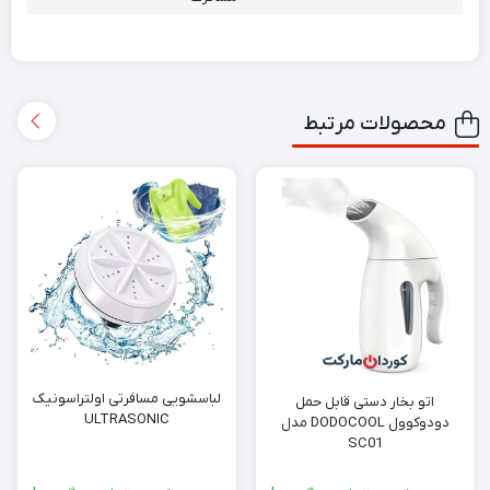
محصولات مرتبط
لباسشویی مسافرتی اولتراسونیک
اتو بخار دستی قابل حمل
ULTRASONIC
دودوکوول DODOCOOL مدل
SC01