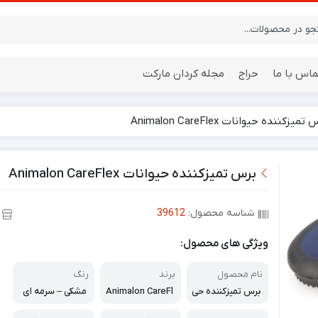
ماس با ما
حراج
مجله کردان مارکت
تمیزکننده حیوانات Animalon CareFlex
ایستگاه هواشناسی
باتری
برس تمیزکننده حیوانات Animalon CareFlex
شناسه محصول:
39612
ویژگی های محصول:
نام محصول
برند
رنگ
برس تمیزکننده حی
Animalon CareFl
مشکی – سرمه ای
وانات
ex