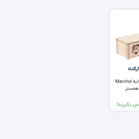
خانه چوبی سه خوابه Marchul
 همستر
س بگیرید!