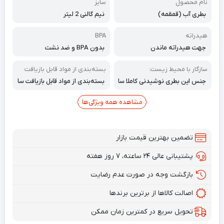
نام محصول
سایز
بطری آب (قمقمه)
نیم گالنی 2 لیتر
هیدراته
BPA
جهت هیدراته ماندن
بدون BPA و ضد نشت
سازگار با محیط زیست:
بسته‌بندی از مواد قابل بازیافت
جنس این بطری نوشیدنی کاملا سا
بسته‌بندی از مواد قابل بازیافت سا
زگار با محیط زیست است
خته شده و رنگ آن با جوهر سویا
چاپ شده است. قابل استفاده مج
مشاهده همه ویژگی‌ها
دد است، بنابراین شما تصمیمی پای
دار برای سیاره‌ای سبزتر می‌گیرید.
تضمین بهترین قیمت بازار
پشتیبانی عالی ۲۴ ساعته، ۷ روز هفته
بازگشت وجه در صورت عدم رضایت
اصالت کالاها از برترین برندها
تحویل سریع در کمترین زمان ممکن