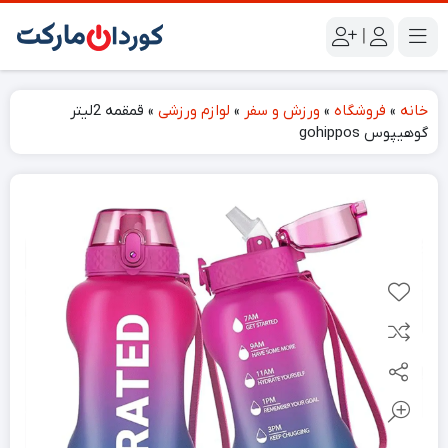
|
خانه
»
فروشگاه
»
ورزش و سفر
»
لوازم ورزشی
»
قمقمه 2لیتر
گوهیپوس gohippos