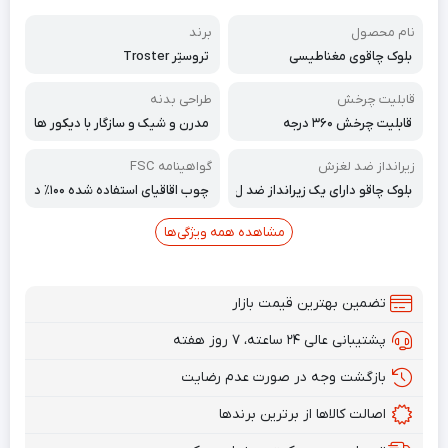
نام محصول
برند
بلوک چاقوی مغناطیسی
تروستِر Troster
قابلیت چرخش
طراحی بدنه
قابلیت چرخش ۳۶۰ درجه
مدرن و شیک و سازگار با دیکور ها
ی مختلف اشپزخانه شما
زیرانداز ضد لغزش
گواهینامه FSC
بلوک چاقو دارای یک زیرانداز ضد ل
چوب اقاقیای استفاده شده ۱۰۰٪ د
غزش است که کار با ان را برای شما
ارای گواهینامه FSC است.
اسان می کند
مشاهده همه ویژگی‌ها
تضمین بهترین قیمت بازار
پشتیبانی عالی ۲۴ ساعته، ۷ روز هفته
بازگشت وجه در صورت عدم رضایت
اصالت کالاها از برترین برندها