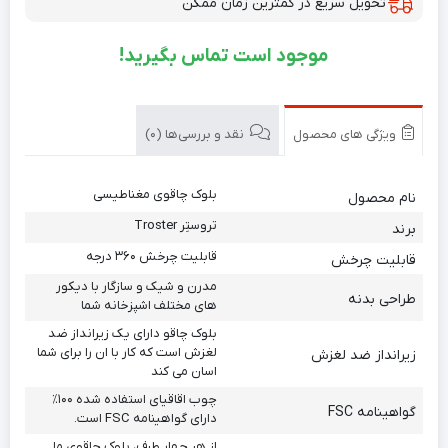
تحویل سریع در کمترین زمان ممکن
موجود است تماس بگیرید!
ویژگی های محصول
نقد و بررسی‌ها (0)
بلوک چاقوی مغناطیسی
نام محصول
تروستِر Troster
برند
قابلیت چرخش ۳۶۰ درجه
قابلیت چرخش
مدرن و شیک و سازگار با دیکور
طراحی بدنه
های مختلف اشپزخانه شما
بلوک چاقو دارای یک زیرانداز ضد
لغزش است که کار با ان را برای شما
زیرانداز ضد لغزش
اسان می کند
چوب اقاقیای استفاده شده ۱۰۰٪
گواهینامه FSC
دارای گواهینامه FSC است.
از هر چهار طرف، بلوک چاقوی ما