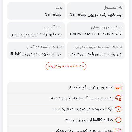
نام محصول
برند
بند نگهدارنده دوربین Sametop
Sametop
Chest Mount
سازگار با دوربین‌های
ایده آل برای
GoPro Hero 11، 10، 9، 8، 7، 6، 5،
بند نگهدارنده دوربین برای دوچر
4، Session، 3+، 3، 2، 1، Max، He
خه‌سواری کوهستان، اسکی، اسنوب
ro (2018)، AKASO، DJI Osmo
رد، غواصی سطحی و سایر ورزش‌ه
قابلیت نصب به صورت عمودی
کیفیت و استفاده آسان
Action Cameras مناسب برای ه
ای فضای باز مناسب است.
می‌توانید دوربین را به صورت عمو
این بند نگهدارنده دوربین کاملاً قا
مه دوربین‌های Go Pro Hero: He
دی یا وارونه نصب کنید تا زاویه د
بل تنظیم و به اندازه کافی راحت و
ro11 Black، Hero10 Black، Her
ید بهتری داشته باشید
همچنین محکم است.
مشاهده همه ویژگی‌ها
o9 Black، Hero8 Black، Hero7
Black، Hero7 Silver، Hero7 Whi
te، Hero6، Hero5، Hero4، Sess
ion، Hero3+، Hero3، Hero2، He
تضمین بهترین قیمت بازار
ro1، Hero (2018)، Fusion و اکثر
دوربین‌های اکشن.
پشتیبانی عالی ۲۴ ساعته، ۷ روز هفته
بازگشت وجه در صورت عدم رضایت
اصالت کالاها از برترین برندها
تحویل سریع در کمترین زمان ممکن