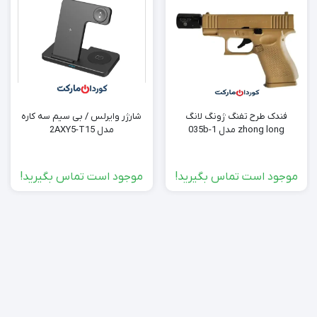
فندک طرح تفنگ ژونگ لانگ
شارژر وایرلس / بی سیم سه کاره
zhong long مدل 035b-1
مدل 2AXY5-T15
موجود است تماس بگیرید!
موجود است تماس بگیرید!