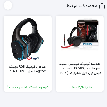
محصولات مرتبط
هدست گیمینگ فیلیپس استوک
هدفون گیمینگ RGB لاجیتک
Philips مدل SHG7980 همراه با
Logitech مدل G933 – استوک
میکروفون قابل تنظیم کد ( 41045
)
4,900,000
تومان
موجود است تماس بگیرید!