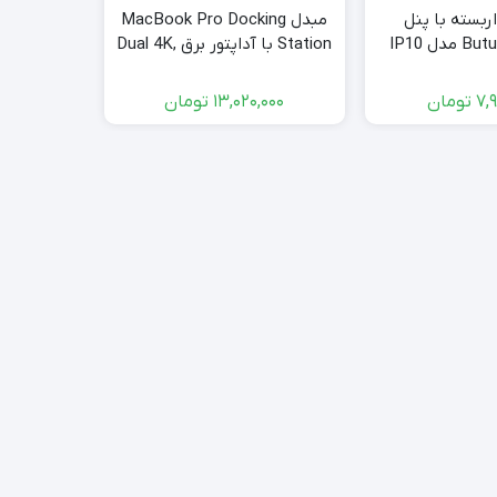
ربسته با پنل
مبدل MacBook Pro Docking
Station با آداپتور برق Dual 4K,
آیپد نسل ن
(2 HDMI، RJ45، SD/TF، ​​6
2
پورت USB، صوتی 3.5 میلی متر)
7,
تومان
13,020,000
تومان
موجود ا
| برند iVANKY