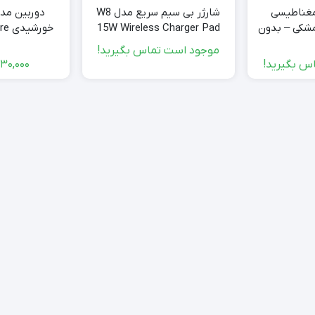
مغناطیسی
شارژر بی سیم سریع مدل W8
دوربین مدا
Auckly A7  مشکی – بدون
15W Wireless Charger Pad
خورشیدی Buture مدل IP10
موجود است تماس بگیرید!
س بگیرید!
930,000