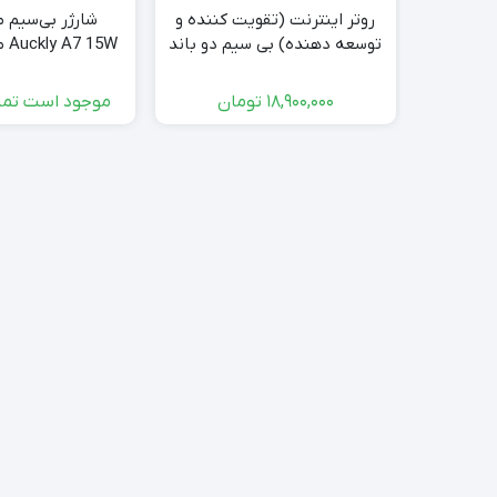
روتر اینترنت (تقویت کننده و
شارژر بی‌سیم 
توسعه دهنده) بی سیم دو باند
15W
(وایفای) 8آنتن داخلی هوشمند
کارتن
WAVLINK AC3200 با صفحه
18,900,000
تومان
موجود است تما
نمایش LCD