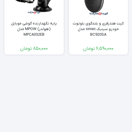
کیت هندزفری و بلندگوی بلوتوث
پایه نگهدارنده گوشی موبایل
خودرو سینیک siniec مدل
(هولدر) MPOW مدل
MPCA032EB
BC920SA
6,590,000
تومان
850,000
تومان