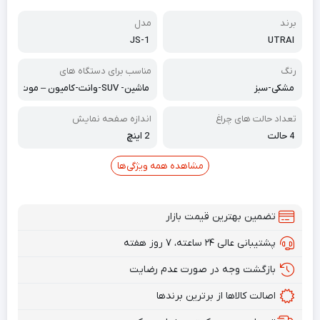
برند
مدل
JS-1
UTRAI
رنگ
مناسب برای دستگاه های
مشکی-سبز
ماشین- SUV-وانت-کامیون – موت
ورسیکلت- اسنوموبیل -ماشین چم
ن‌زنی
تعداد حالت های چراغ
اندازه صفحه نمایش
4 حالت
2 اینچ
مشاهده همه ویژگی‌ها
تضمین بهترین قیمت بازار
پشتیبانی عالی ۲۴ ساعته، ۷ روز هفته
بازگشت وجه در صورت عدم رضایت
اصالت کالاها از برترین برندها