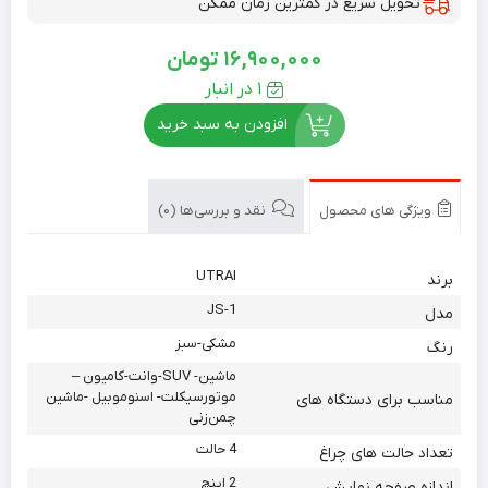
تحویل سریع در کمترین زمان ممکن
16,900,000
تومان
1 در انبار
افزودن به سبد خرید
ویژگی های محصول
نقد و بررسی‌ها (0)
UTRAI
برند
JS-1
مدل
مشکی-سبز
رنگ
ماشین- SUV-وانت-کامیون –
موتورسیکلت- اسنوموبیل -ماشین
مناسب برای دستگاه های
چمن‌زنی
4 حالت
تعداد حالت های چراغ
2 اینچ
اندازه صفحه نمایش