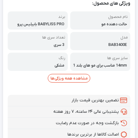
ویژگی های محصول:
نام محصول
برند
حالت دهنده مو
BABYLISS PRO بابیلیس پرو
مدل
تعداد سری ها
BAB3400E
3 سری
سایز سری ها
رنگ
14mm مناسب برای مو های بلند 1
مشکی
9mm مناسب برای مو های سایز مت
وسط 24mmمناسب برای مو های ک
مشاهده همه ویژگی‌ها
وتاه
تضمین بهترین قیمت بازار
پشتیبانی عالی ۲۴ ساعته، ۷ روز هفته
بازگشت وجه در صورت عدم رضایت
اصالت کالاها از برترین برندها