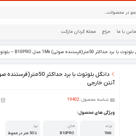
ماس با ما
حراج
مجله کردان مارکت
د حداکثر 50متر(فرستنده صوتی) 1Mii مدل B10PRO – بلوتوث 5.0 با آنتن خارجی
ایستگاه هواشناسی
باتری
آنتن خارجی
شناسه محصول:
19402
ویژگی های محصول:
برند
مدل
برد
1Mii
B10PRO
تا 50 متر در محوط