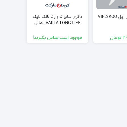
VIFLYKO
باتری سایز C وارتا لانگ لایف
هدفون بی‌
VARTA LONG LIFE المانی
مدل SHD8600 کد (41032)
2,
تومان
موجود است تماس بگیرید!
000