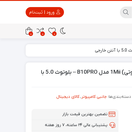
ورود | ثبت‌نام
0
0
0
پاور بانک
تجهیزات امنیتی
دانگل بلوتوث با برد حداکثر 50متر(فرستنده صوتی) 1Mii مدل B10PRO – بلوتوث 5.0 با
دسته‌بندی‌ها:
جانبی کامپیوتر
,
کالای دیجیتال
تضمین بهترین قیمت بازار
پشتیبانی عالی ۲۴ ساعته، ۷ روز هفته