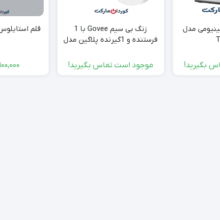
مینیومی مدل
زنگ بی سیم Govee با 1
قلم استایلوس اپل O
T
فرستنده و 1گیرنده پلاگین مدل
H7201 – H7202
س بگیرید!
موجود است تماس بگیرید!
900,000