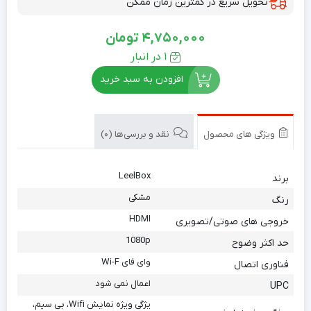
تحویل سریع در کمترین زمان ممکن
4,750,000
تومان
1 در انبار
افزودن به سبد خرید
ویژگی های محصول
نقد و بررسی‌ها (0)
LeelBox
برند
مشکی
رنگ
HDMI
خروجی های صوتی/تصویری
1080p
حد اکثر وضوح
وای فای Wi-F
فناوری اتصال
اعمال نمی شود
UPC
یژگی ویژه نمایش Wifi، بی سیم،