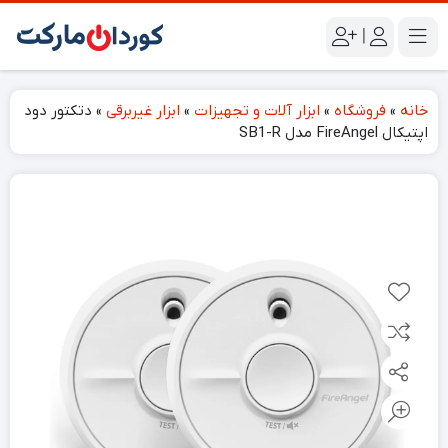
|
خانه
»
فروشگاه
»
ابزار آلات و تجهیزات
»
ابزار غیربرقی
»
دتکتور دود
اپتیکال FireAngel مدل SB1-R