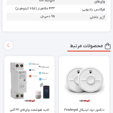
۸۰۲.۱۱b/g/n
وای‌فای
۴۳۳ مگاهرتز (±۷۵ کیلوهرتز)
فرکانس رادیویی
۹۵ دسی‌بل
آژیر داخلی
محصولات مرتبط
دتکتور دود اپتیکال FireAngel
کلید هوشمند وای‌فای ۳۲ آمپر