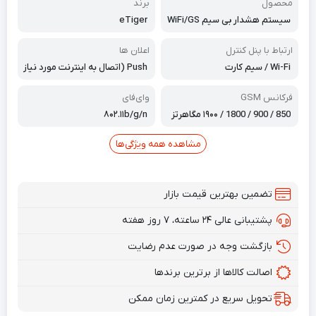
محصول
برند
سیستم هشدار بی سیم WiFi/GS
eTiger
M
ارتباط با پنل کنترل
اعلان ها
Wi-Fi / سیم کارت
Push (اتصال به اینترنت مورد نیاز
است) پیامک و تماس تلفنی (حدا
کثر 5 شماره تلفن، سیم کارت مور
فرکانس GSM
وای‌فای
د نیاز است)
850 / 900 / 1800 / ۱۹۰۰ مگاهرتز
۸۰۲.۱۱b/g/n
مشاهده همه ویژگی‌ها
تضمین بهترین قیمت بازار
پشتیبانی عالی ۲۴ ساعته، ۷ روز هفته
بازگشت وجه در صورت عدم رضایت
اصالت کالاها از برترین برندها
تحویل سریع در کمترین زمان ممکن