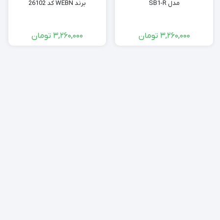
مدل SB1-R
برند WEBN کد 26102
3,260,000
تومان
3,260,000
تومان