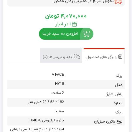
تحویل سریع در کمترین زمان ممکن
4,070,000
تومان
1 در انبار
افزودن به سبد خرید
ویژگی های محصول
نقد و بررسی‌ها (0)
V FACE
برند
HY18
مدل
2 ساعت
زمان شارژ
182 * 52 * 23 میلی متر
اندازه
سفید
رنگ
باتری لیتیومی 104078
نوع باتری میزبان
استفاده از ماساژ مغناطیسی درمانی