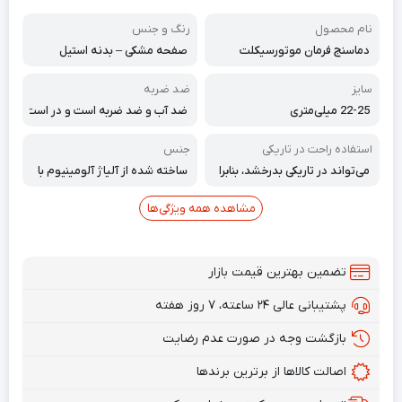
نام محصول
رنگ و جنس
دماسنج فرمان موتورسیکلت
صفحه مشکی – بدنه استیل
سایز
ضد ضربه
22-25 میلی‌متری
ضد آب و ضد ضربه است و در است
فاده بسیار بادوام است.
استفاده راحت در تاریکی
جنس
می‌تواند در تاریکی بدرخشد، بنابرا
ساخته شده از آلیاژ آلومینیوم با
ین می‌توانید مقدار را حتی در شب
سطح آبکاری شده، مقاوم در برابر
به وضوح ببینید
خوردگی و براق
مشاهده همه ویژگی‌ها
تضمین بهترین قیمت بازار
پشتیبانی عالی ۲۴ ساعته، ۷ روز هفته
بازگشت وجه در صورت عدم رضایت
اصالت کالاها از برترین برندها