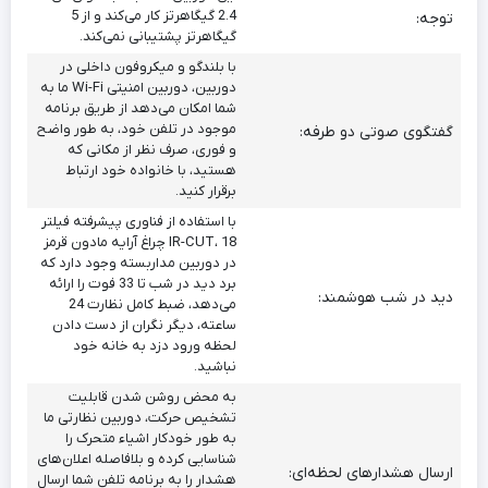
2.4 گیگاهرتز کار می‌کند و از 5
توجه:
گیگاهرتز پشتیبانی نمی‌کند.
با بلندگو و میکروفون داخلی در
دوربین، دوربین امنیتی Wi-Fi ما به
شما امکان می‌دهد از طریق برنامه
موجود در تلفن خود، به طور واضح
گفتگوی صوتی دو طرفه:
و فوری، صرف نظر از مکانی که
هستید، با خانواده خود ارتباط
برقرار کنید.
با استفاده از فناوری پیشرفته فیلتر
IR-CUT، 18 چراغ آرایه مادون قرمز
در دوربین مداربسته وجود دارد که
برد دید در شب تا 33 فوت را ارائه
دید در شب هوشمند:
می‌دهد، ضبط کامل نظارت 24
ساعته، دیگر نگران از دست دادن
لحظه ورود دزد به خانه خود
نباشید.
به محض روشن شدن قابلیت
تشخیص حرکت، دوربین نظارتی ما
به طور خودکار اشیاء متحرک را
شناسایی کرده و بلافاصله اعلان‌های
ارسال هشدارهای لحظه‌ای:
هشدار را به برنامه تلفن شما ارسال