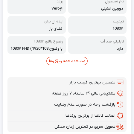
نام محصول
برند
دوربین امنیتی
Veroyi
کیفیت
ایده ال برای
1080P
فضای باز
قابلیتی ضد آب
وضوح بالای 1080P:
دارد
با وضوح 1080P FHD (1920*108
0)، لنز داخلی 3.6 میلی‌متری، تصو
یری واضح‌تر و شفاف‌تر به شما ارائ
مشاهده همه ویژگی‌ها
ه می‌دهد و یک تجربه بصری عالی
را برای شما به ارمغان می‌آورد.
تضمین بهترین قیمت بازار
پشتیبانی عالی ۲۴ ساعته، ۷ روز هفته
بازگشت وجه در صورت عدم رضایت
اصالت کالاها از برترین برندها
تحویل سریع در کمترین زمان ممکن