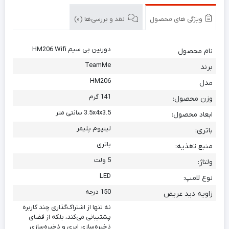
ویژگی های محصول
نقد و بررسی‌ها (0)
دوربین بی سیم HM206 Wifi
نام محصول
TeamMe
برند
HM206
مدل
141 گرم
وزن محصول:
3.5x4x3.5 سانتی متر
ابعاد محصول:
لیتیوم پلیمر
باتری:
باتری
منبع تغذیه:
5 ولت
ولتاژ:
LED
نوع لامپ:
150 درجه
زاویه دید عریض
نه تنها از اشتراک‌گذاری چند کاربره
پشتیبانی می‌کند، بلکه از فضای
ذخیره‌سازی ابری و ذخیره‌سازی