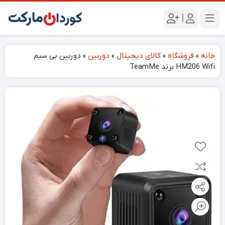
|
خانه
»
فروشگاه
»
کالای دیجیتال
»
دوربین
»
دوربین بی سیم
HM206 Wifi برند TeamMe