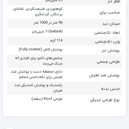
25 میلی‌متر
قطر لنز
کوهنوردی، طبیعت‌گردی، تماشای
مناسب برای
پرندگان، گردشگری
96 متر در 1000 متر
میدان دید
115x40x40 میلی‌متر
ابعاد تک‌چشمی
114 گرم
وزن تک‌چشمی
پوشش کامل (Fully coated)
پوشش لنز
چشمی‌های تاشو برای افرادی که
طراحی چشمی
عینک می‌زنند
دارای محفظه دست با پوشش ضد
پوشش ضد لغزش
لغزش برای نگه‌داشتن محکم
پلاستیک و پوشش لاستیکی ضد
جنس بدنه
لغزش
طراحی Roof (سقف)
نوع طراحی اپتیکی