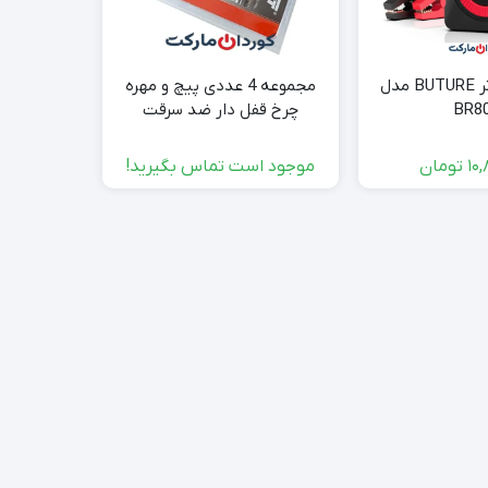
جامپ استارتر BUTURE مدل
مجموعه 4 عددی پیچ و مهره
دکمه‌های کنترل
BR8
چرخ قفل دار ضد سرقت
Carpoint
10,
تومان
موجود است تماس بگیرید!
موجود ا