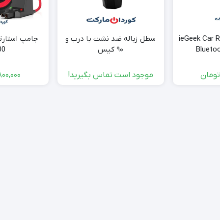
رو ieGeek Car Radio
سطل زباله ضد نشت با درب و
Bluetoo
۹۰ کیس
00
ومان
موجود است تماس بگیرید!
800,000