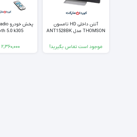
آنتن داخلی HD تامسون
پخش خود
THOMSON مدل ANT1528BK
th 5.0 k305
موجود است تماس بگیرید!
2,360,000
ت