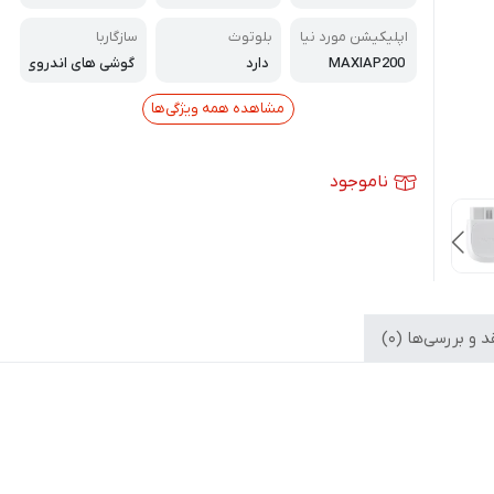
دن انواع خطا ها ن
مایش پارامتر ها و
اپلیکیشن مورد نیا
بلوتوث
سازگاربا
تست قطعات
ز
MAXIAP200
دارد
گوشی های اندروی
د
مشاهده همه ویژگی‌ها
ناموجود
 و بررسی‌ها (0)