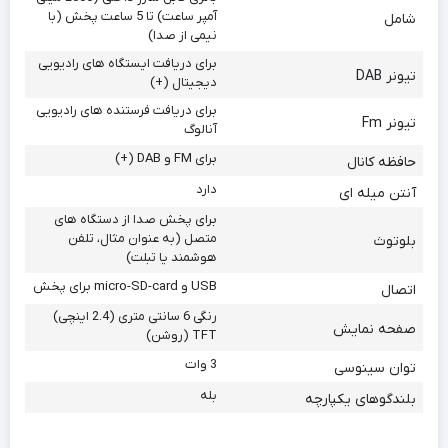
آمپر ساعت) تا 5 ساعت پخش (با
شامل
نیمی از صدا)
برای دریافت ایستگاه های رادیویی
تیونر DAB
دیجیتال (+)
برای دریافت فرستنده های رادیویی
تیونر Fm
آنالوگ
برای FM و DAB (+)
حافظه کانال
دارد
آنتن میله ای
برای پخش صدا از دستگاه های
متصل (به عنوان مثال، تلفن
بلوتوث
هوشمند یا تبلت)
USB و micro-SD-card برای پخش
اتصال
رنگی 6 سانتی متری (2.4 اینچی)
صفحه نمایش
TFT (روشن)
3 وات
توان سینوسی
بله
بلندگوهای یکپارچه