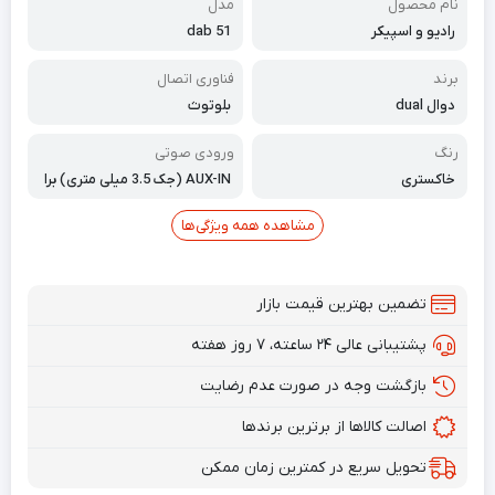
نام محصول
مدل
رادیو و اسپیکر
dab 51
برند
فناوری اتصال
دوال dual
بلوتوث
رنگ
ورودی صوتی
خاکستری
AUX-IN (جک 3.5 میلی متری) برا
ی اتصال دستگاه های صوتی خارج
ی مانند تلفن هوشمند
مشاهده همه ویژگی‌ها
تضمین بهترین قیمت بازار
پشتیبانی عالی ۲۴ ساعته، ۷ روز هفته
بازگشت وجه در صورت عدم رضایت
اصالت کالاها از برترین برندها
تحویل سریع در کمترین زمان ممکن