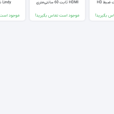
HDMI با قابلیت ضبط HD
HDMI ثابت 60 سانتی‌متری
Lindy نوع A به B
108
Portta مدل n2sw21bdx
س بگیرید!
موجود است تماس بگیرید!
موجود است 