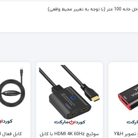
کارت ضبط صدا و تصویر Y&H
سوئیچ HDMI 4K 60Hz با کابل