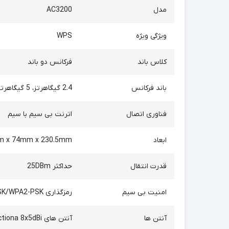
مدل
AC3200
ویژگی ویژه
WPS
کلاس باند
فرکانس دو باند
باند فرکانس
2.4 گیگاهرتز، 5 گیگاهرتز
فناوری اتصال
اترنت بی سیم با سیم
ابعاد
212mm x 74mm x 230.5mm (طول x عرض 
قدرت انتقال
حداکثر 25DBm
امنیت بی سیم
رمزگذاری WPA-PSK/WPA2-PSK
آنتن ها
آنتن های Omni Directiona 8x5dBi