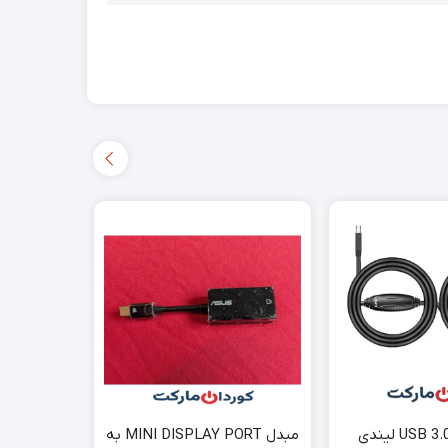
کابل فعال USB 3.0 لیندی
مبدل MINI DISPLAY PORT به
تقویت کنن