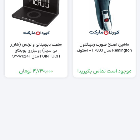
ماشین اصلاح صورت رمینگتون
ساعت دیجیتالی وایرلس (شارژر
Remington مدل F7800 – استوک
بی سیم) رومیزری پوینتاچ
POINTUCH مدل SY-W0241
-استوک کد (40788)
موجود است تماس بگیرید!
4,730,000
تومان