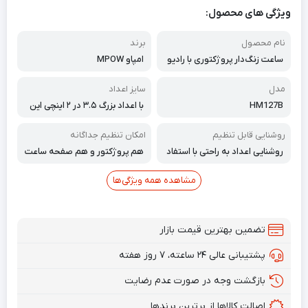
ویژگی های محصول:
نام محصول
برند
ساعت زنگ‌دار پروژکتوری با رادیو
امپاو MPOW
FM
مدل
سایز اعداد
HM127B
با اعداد بزرگ ۳.۵ در ۲ اینچی این
ساعت زنگ‌دار، از دید آسان از سرا
سر اتاق لذت ببرید
روشنایی قابل تنظیم
امکان تنظیم جداگانه
روشنایی اعداد به راحتی با استفاد
هم پروژکتور و هم صفحه ساعت
ه از یک دکمه در پشت قاب از صفر
را می‌توان به صورت جداگانه کم ن
تا بسیار روشن تنظیم می‌شود.
ور یا خاموش کرد.
مشاهده همه ویژگی‌ها
تضمین بهترین قیمت بازار
پشتیبانی عالی ۲۴ ساعته، ۷ روز هفته
بازگشت وجه در صورت عدم رضایت
اصالت کالاها از برترین برندها