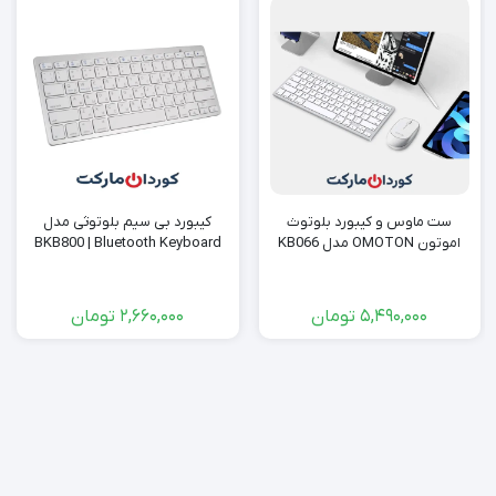
ست ماوس و کیبورد بلوتوث
کیبورد بی سیم بلوتوثی مدل
اموتون OMOTON مدل KB066
BKB800 | Bluetooth Keyboard
5,490,000
تومان
2,660,000
تومان