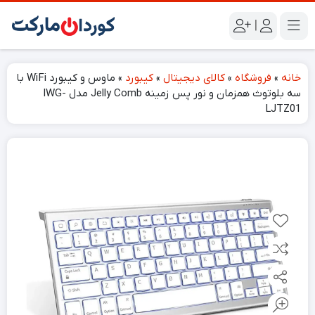
|
خانه
»
فروشگاه
»
کالای دیجیتال
»
کیبورد
»
ماوس و کیبورد WiFi با
سه بلوتوث همزمان و نور پس زمینه Jelly Comb مدل IWG-
LJTZ01