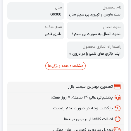
نام محصول
مدل
ست ماوس و کیبورد بی سیم مدل
G9300
G9300
نحوه اتصال
منبع تغذیه
نحوه اتصال به صورت بی سیم /
باتری قلمی
وایرلس از طریق دانگل
راهنما راه اندازی محصول
ابتدا باتری های قلمی را در درون م
اوس و کیبورد قرار دهید سپس دا
نگل داخل ماوس را به کیس و یا پ
مشاهده همه ویژگی‌ها
ورت USB لپ تاپ تان وصل کنید ا
کنون ماوس و کیبورد شما اماده ب
ه کار است
تضمین بهترین قیمت بازار
پشتیبانی عالی ۲۴ ساعته، ۷ روز هفته
بازگشت وجه در صورت عدم رضایت
اصالت کالاها از برترین برندها
تحویل سریع در کمترین زمان ممکن