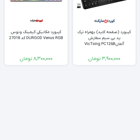
کیبورد (صفحه کلید) بهمراه ترک
کیبورد مکانیکی گیمینگ ونوس
پد بی سیم سفارش
DURGOD Venus RGB کد 27018
آلمانVicTsing PC126B
3,900,000
تومان
8,300,000
تومان