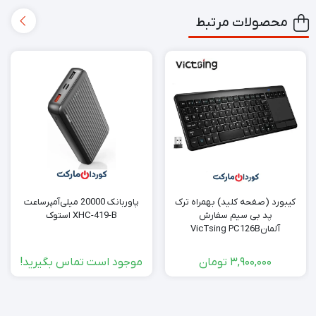
محصولات مرتبط
کیبورد (صفحه کلید) بهمراه ترک
پاوربانک 20000 میلی‌آمپرساعت
پد بی سیم سفارش
XHC-419-B استوک
آلمانVicTsing PC126B
3,900,000
تومان
موجود است تماس بگیرید!