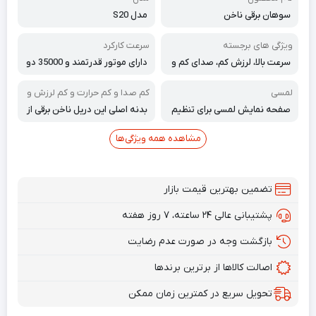
سوهان برقی ناخن
مدل S20
ویژگی های برجسته
سرعت کارکرد
سرعت بالا، لرزش کم، صدای کم و
دارای موتور قدرتمند و 35000 دو
عملکرد روان با کنترل سرعت متغیر
ر در دقیقه
لمسی
کم صدا و کم حرارت و کم لرزش و
ایمن و بادوام
صفحه نمایش لمسی برای تنظیم
بدنه اصلی این دریل ناخن برقی از
سرعت دستگاه
آلیاژ آلومینیوم با کیفیت بالا ساخ
ته شده است طراحی سوراخ تهوی
مشاهده همه ویژگی‌ها
ه، عملکرد عالی در دفع حرارت را ت
ضمین می‌کند و خطر گرمای بیش ا
ز حد را کاهش می‌دهد.
تضمین بهترین قیمت بازار
پشتیبانی عالی ۲۴ ساعته، ۷ روز هفته
بازگشت وجه در صورت عدم رضایت
اصالت کالاها از برترین برندها
تحویل سریع در کمترین زمان ممکن