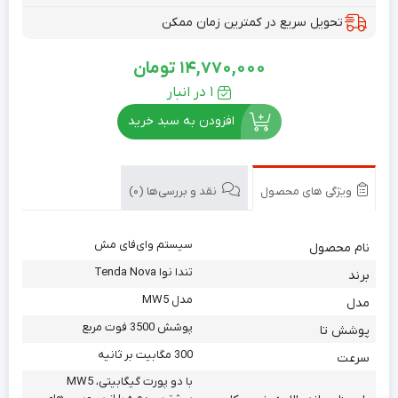
تحویل سریع در کمترین زمان ممکن
14,770,000
تومان
1 در انبار
افزودن به سبد خرید
ویژگی های محصول
نقد و بررسی‌ها (0)
سیستم وای‌فای مش
نام محصول
تندا نوا Tenda Nova
برند
مدل MW5
مدل
پوشش 3500 فوت مربع
پوشش تا
300 مگابیت بر ثانیه
سرعت
با دو پورت گیگابیتی، MW5