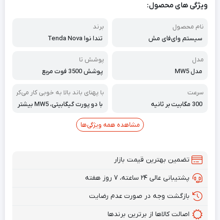
ویژگی های محصول:
نام محصول
برند
سیستم وای‌فای مش
تندا نوا Tenda Nova
مدل
پوشش تا
مدل MW5
پوشش 3500 فوت مربع
سرعت
با پهنای باند بالا به خوبی کار می‌کن
د
300 مگابیت بر ثانیه
با دو پورت گیگابیتی، MW5 بیشتر
ین بهره را از سرویس‌های پهنای با
ند پرسرعتی که به خانه شما می‌آین
مشاهده همه ویژگی‌ها
د، می‌برد.
تضمین بهترین قیمت بازار
پشتیبانی عالی ۲۴ ساعته، ۷ روز هفته
بازگشت وجه در صورت عدم رضایت
اصالت کالاها از برترین برندها