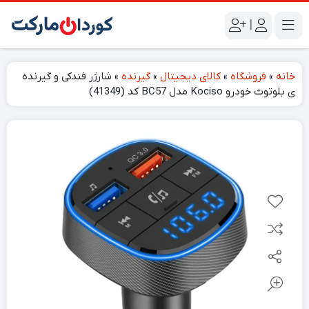
|
خانه
»
فروشگاه
»
کالای دیجیتال
»
گیرنده
»
شارژر فندکی و گیرنده
ی بلوتوث خودرو Kociso مدل BC57 کد (41349)