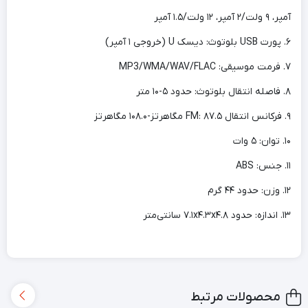
آمپر، ۹ ولت/۲ آمپر، ۱۲ ولت/۱.۵ آمپر
۶. پورت USB بلوتوث: دیسک U (خروجی ۱ آمپر)
۷. فرمت موسیقی: MP3/WMA/WAV/FLAC
۸. فاصله انتقال بلوتوث: حدود ۵-۱۰ متر
۹. فرکانس انتقال FM: ۸۷.۵ مگاهرتز-۱۰۸.۰ مگاهرتز
۱۰. توان: ۵ وات
۱۱. جنس: ABS
۱۲. وزن: حدود ۴۴ گرم
۱۳. اندازه: حدود ۷.۱x۴.۳x۴.۸ سانتی‌متر
محصولات مرتبط