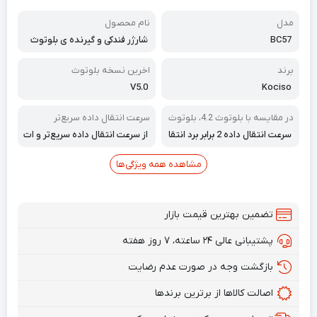
مدل
نام محصول
BC57
شارژر فندکی و گیرنده ی بلوتوث
خودرو
برند
اخرین نسخه بلوتوث
V5.0
Kociso
در مقایسه با بلوتوث 4.2، بلوتوث
سرعت انتقال داده سریع‌تر
5.0 دارای:
سرعت انتقال داده 2 برابر برد انتقا
از سرعت انتقال داده سریع‌تر و ات
ل 4 برابر ظرفیت پخش 8 برابر کیف
صال بسیار پایدارتر بین دستگاه و
یت صدای بسیار بهتر همچنین سا
گیرنده صوتی با فرستنده FM لذت
مشاهده همه ویژگی‌ها
زگار با V1، V2، V3، V4، V4.1، V4.2
ببرید.
است.
تضمین بهترین قیمت بازار
پشتیبانی عالی ۲۴ ساعته، ۷ روز هفته
بازگشت وجه در صورت عدم رضایت
اصالت کالاها از برترین برندها