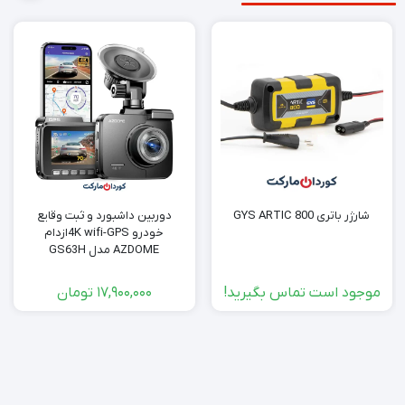
شارژر باتری GYS ARTIC 800
دوربین داشبورد و ثبت وقایع
خودرو 4K wifi-GPSازدام
AZDOME مدل GS63H
موجود است تماس بگیرید!
17,900,000
تومان