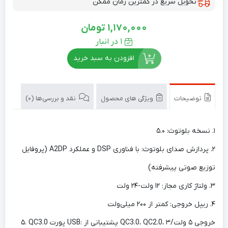
تحویل سریع در کمترین زمان ممکن
1,170,000
تومان
1 در انبار
افزودن به سبد خرید
توضیحات
ویژگی های محصول
نقد و بررسی‌ها (0)
۱. نسخه بلوتوث: ۵.۰
۲. پردازش صدای بلوتوث: با فناوری DSP و عملکرد A2DP (پروفایل
توزیع صوتی پیشرفته)
۳. ولتاژ کاری مجاز: ۱۲ ولت-۲۴ ولت
۴. ریپل خروجی: کمتر از ۲۰۰ میلی‌ولت
۵. QC3.0 پورت USB: پشتیبانی از QC3.0، QC2.0، خروجی ۵ ولت/۳