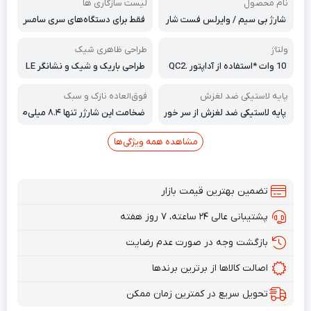
نام محصول
لیست سازگاری ها
شارژ بی سیم / وایرلس فست شار
فقط برای دستگاه‌های سری سامس
ژ
ونگ گلکسی S20/S10/S9/Note
10/Note 9 تا کنون است و به فنا
ولتاژ
طراحی ظاهری شیک
وری بی‌سیم QI اجازه می‌دهد تا ت
10 وات *استفاده از آداپتور QC2.
طراحی باریک و شیک و نشانگر LE
قریباً 2 برابر سریع‌تر از شارژر سیمی
0/QC3.0 (9 ولت، 1.67 آمپر)
D کم‌نور است و هیچ مزاحمتی در
معمولی شما، آن را شارژ کند.
شب ایجاد نمی‌کند.
پایه لاستیکی ضد لغزش
فوق‌العاده نازک و سبک
پایه لاستیکی ضد لغزش از سر خور
ضخامت این شارژر تنها ۸.۴ میلی‌م
دن دستگاه شما در حین شارژ جلوگ
تر است. به راحتی می‌توانید آن را
یری می‌کند، در تمام طول روز در بر
در کیف خود قرار دهید و بدون ن
مشاهده همه ویژگی‌ها
ابر گرمای بیش از حد، شارژ بیش از
گرانی از کمبود انرژی، آن را با خود ب
حد و تشخیص جسم خارجی محاف
ه هر جایی ببرید، دکوراسیونی اید
ظت می‌کند.
ه‌آل برای خانه یا محل کار، حتی ه
تضمین بهترین قیمت بازار
دیه‌ای برای دوستان.
پشتیبانی عالی ۲۴ ساعته، ۷ روز هفته
بازگشت وجه در صورت عدم رضایت
اصالت کالاها از برترین برندها
تحویل سریع در کمترین زمان ممکن