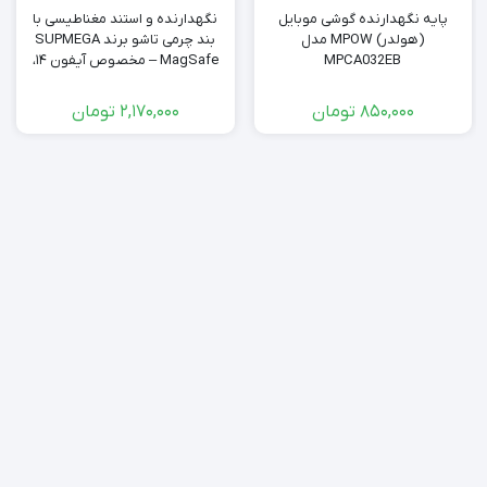
پایه نگهدارنده گوشی موبایل
نگهدارنده و استند مغناطیسی با
(هولدر) MPOW مدل
بند چرمی تاشو برند SUPMEGA
MPCA032EB
MagSafe – مخصوص آیفون ۱۴،
۱۳ و ۱۲ کد 25991
850,000
تومان
2,170,000
تومان