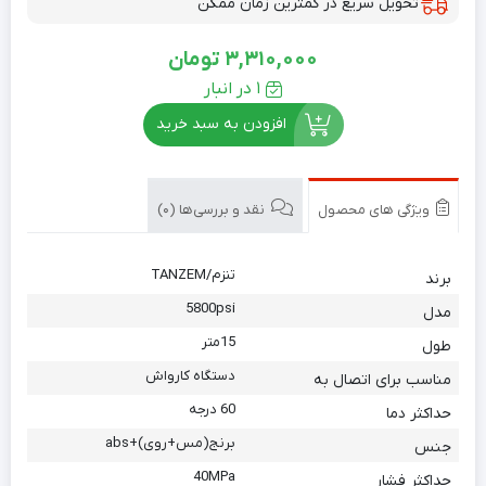
تحویل سریع در کمترین زمان ممکن
3,310,000
تومان
1 در انبار
افزودن به سبد خرید
ویژگی های محصول
نقد و بررسی‌ها (0)
تنزم/TANZEM
برند
5800psi
مدل
15متر
طول
دستگاه کارواش
مناسب برای اتصال به
60 درجه
حداکثر دما
برنج(مس+روی)+abs
جنس
40MPa
حداکثر فشار