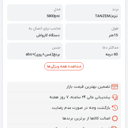
برند
مدل
تنزم/TANZEM
5800psi
طول
مناسب برای اتصال به
15متر
دستگاه کارواش
حداکثر دما
جنس
60 درجه
برنج(مس+روی)+abs
مشاهده همه ویژگی‌ها
تضمین بهترین قیمت بازار
پشتیبانی عالی ۲۴ ساعته، ۷ روز هفته
بازگشت وجه در صورت عدم رضایت
اصالت کالاها از برترین برندها