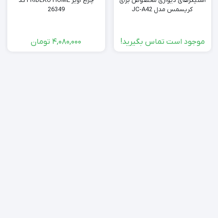
استیکرهای دیواری مخصوص برای
چراغ آویز FRIDEKO HOME کد
کریسمس مدل JC-A42
26349
موجود است تماس بگیرید!
4,080,000
تومان