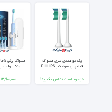
پک دو عددی سری مسواک
فیلیپس سونیکیر PHILIPS
یدک یوفیلیا
SONICARE C1 مدل HX6012
آلمانuPHYLIAN سری H8
موجود است تماس بگیرید!
13,900,000