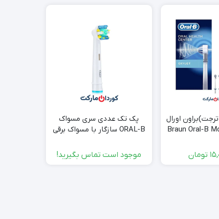
رجت)براون اورال
پک تک عددی سری مسواک
پک دو 
Braun Oral-B Md2-
ORAL-B سازگار با مسواک برقی
امرون OMRON مدل SB-070
Care O
اورال-بی-براون
15,
تومان
موجود است تماس بگیرید!
موجود ا