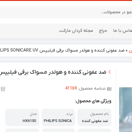
ماس با ما
حراج
مجله کردان مارکت
ن
»
ضد عفونی کننده و هولدر مسواک برقی فیلیپس PHILIPS SONICARE UV مدل HX6150
ایستگاه هواشناسی
باتری
ضد عفونی کننده و هولدر مسواک برقی فیلیپس PHILIPS SONICARE UV مدل 6150
شناسه محصول:
41169
ویژگی های محصول:
نام محصول
برند
مدل
ضد عفونی کننده
PHILIPS SONICA
HX6150
RE