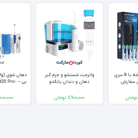
مسواک برقی 5حالته با 8 سری
واترجت شستشو و جرم گیر
دهان شوی (وات
ن سفارش
دهان و دندان یانگدو
بی – 0 Pro
YOUNGDO oral irrigator مدل
xyjet
YXY-880 میلی لیتر 600
تومان
11,900,000
تومان
000,000