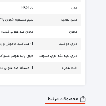
مدل
HX6150
منبع تغذیه
سیم مستقیم شهری با آدا
مخزن
مخزن ضد عفونی کننده دا
دارای دو کلید
1- عدد کلید خاموش و روشن کردن دستگاه 1- یک عدد کلید باز کردن درب مخزن ضد عفونی کننده
دارای پایه نگه داری مسواک
دارای پایه هولدر مسواک 
اقلام همراه
1- دستگاه ضد عفونی کننده فیلیپس 2-اداپتور دستگاه
محصولات مرتبط