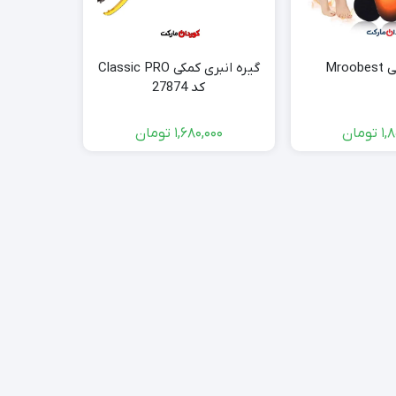
Mro
گیره انبری کمکی Classic PRO
کد 27874
-300
1,
تومان
1,680,000
تومان
000