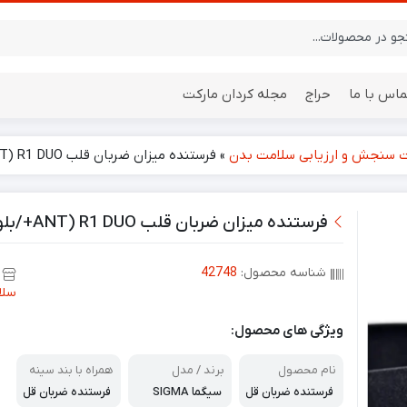
ماس با ما
حراج
مجله کردان مارکت
 سنجش و ارزیابی سلامت بدن
»
فرستنده میزان ضربان قلب R1 DUO (ANT+/بلوتوث هوشمند)
ایستگاه هواشناسی
باتری
فرستنده میزان ضربان قلب R1 DUO (ANT+/بلوتوث هوشمند)
شناسه محصول:
42748
سلا
ویژگی های محصول:
نام محصول
برند / مدل
همراه با بند سینه
فرستنده ضربان قل
سیگما SIGMA
فرستنده ضربان قل