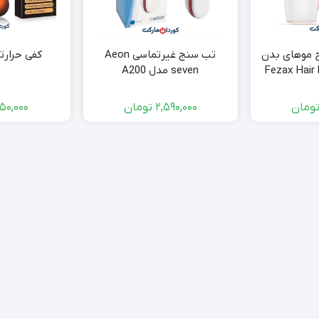
ح موهای بدن
تب سنج غیرتماسی Aeon
کفی حرارتی obest
Fezax Hair
seven مدل A200
ومان
2,590,000
تومان
850,000