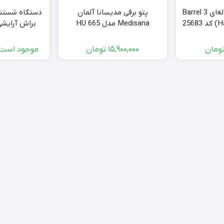
فر کننده موی 3 لوله‌ای 3 Barrel
پتو برقی مدیسانا آلمان
دستگاه شستش
256
Medisana مدل HU 665
براش آرایشی
ح
ومان
15,900,000
تومان
موجود است 