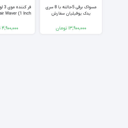
مسواک برقی 5حالته با 8 سری
یدک یوفیلیان سفارش
Hair Waver (1 Inch) کد 83
آلمانuPHYLIAN سری H8
13,900,000
تومان
4,900,000
ت