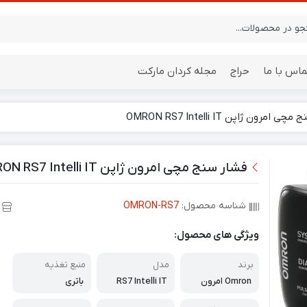
ماس با ما
حراج
مجله کردان مارکت
 امرون ژاپن OMRON RS7 Intelli IT
ایستگاه هواشناسی
باتری
فشار سنج مچی امرون ژاپن OMRON RS7 Intelli IT
شناسه محصول:
OMRON-RS7
ویژگی های محصول:
برند
مدل
منبع تغذیه
Omron امرون
RS7 Intelli IT
باتری