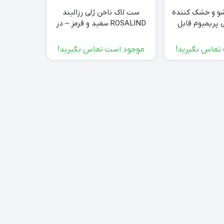
و و خشک کننده
ست لاک ناخن ژلی رزالیند
ماشین ا
 پریمیوم قابل
ROSALIND سفید و قرمز – در
رمینگتون 
مل
حد نو
تماس بگیرید!
موجود است تماس بگیرید!
000